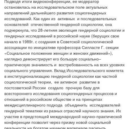
Подводя итоги видеоконференции, ее модератор
остановилась на исследовательском поле актуальных
направлений дальнейшего развития социогендерных
исследований. Как один из активных и последовательных
основателей отечественной гендерной социологии, она
подчеркнула, что 28-летняя эволюция гендерной социологии и
гендерных исследований в российской науке (берущих свое
начало в 1989г. с создания в Советской социологической
ассоциации по инициативе профессора Силласте Г. секции
«Социальное положение женщин и женских движений»),
наглядно демонстрирует его большую социально–
практическую значимость и востребованность на всех уровнях
социального управления. Вклад Исследовательского комитета
в институционализацию гендерной социологии как частной
социологической теории, ее активное развитие в
постсоветской России создало прочную базу для
всестороннего исследования социогендерных процессов и
отношений в российском обществе и на принципах
междисциплинарного подхода объединить исследователей
гендерной тематики из разных отраслей научного знания. Их
участие в предстоящей международной научно-практической
конференции позволит через призму новой социальной
реальности на богатом научном материале раскрыть