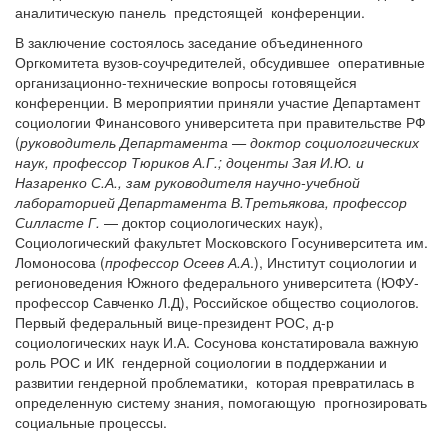
аналитическую панель предстоящей конференции.
В заключение состоялось заседание объединенного
Оргкомитета вузов-соучредителей, обсудившее оперативные
организационно-технические вопросы готовящейся
конференции. В мероприятии приняли участие Департамент
социологии Финансового университета при правительстве РФ
(
руководитель Департамента — доктор социологических
наук, профессор Тюриков А.Г.; доценты Зая И.Ю. и
Назаренко С.А., зам руководителя научно-учебной
лабораторией Департамента В.Третьякова, профессор
Силласте Г.
— доктор социологических наук),
Социологический факультет Московского Госуниверситета им.
Ломоносова (
профессор Осеев А.А
.), Институт социологии и
регионоведения Южного федерального университета (ЮФУ-
профессор Савченко Л.Д), Российское общество социологов.
Первый федеральный вице-президент РОС, д-р
социологических наук И.А. Сосунова констатировала важную
роль РОС и ИК гендерной социологии в поддержании и
развитии гендерной проблематики, которая превратилась в
определенную систему знания, помогающую прогнозировать
социальные процессы.