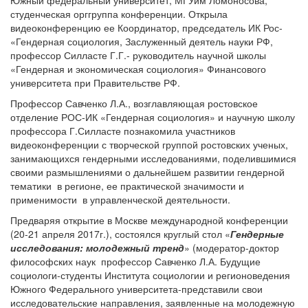
Южный федеральный университет, МГУим Ломоносова,
студенческая орггруппа конференции. Открыла
видеоконференцию ее Координатор, председатель ИК Рос-
«Гендерная социология, Заслуженный деятель науки РФ,
профессор Силласте Г.Г.- руководитель научной школы
«Гендерная и экономическая социология» Финансового
университета при Правительстве РФ.
Профессор Савченко Л.А., возглавляющая ростовское
отделение РОС-ИК «Гендерная социология» и научную школу
профессора Г.Силласте познакомила участников
видеоконференции с творческой группой ростовских ученых,
занимающихся гендерными исследованиями, поделившимися
своими размышлениями о дальнейшем развитии гендерной
тематики в регионе, ее практической значимости и
применимости в управленческой деятельности.
Предваряя открытие в Москве международной конференции
(20-21 апреля 2017г.), состоялся круглый стол «
Гендерные
исследования: молодежный тренд
» (модератор-доктор
философских наук профессор Савченко Л.А. Будущие
социологи-студенты Института социологии и регионоведения
Южного Федерального университета-представили свои
исследовательские направления, заявленные на молодежную